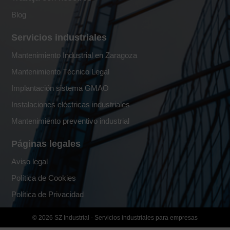
Blog
Servicios industriales
Mantenimiento Industrial en Zaragoza
Mantenimiento Técnico Legal
Implantación sistema GMAO
Instalaciones eléctricas industriales
Mantenimiento preventivo industrial
Páginas legales
Aviso legal
Política de Cookies
Política de Privacidad
© 2026 SZ Industrial - Servicios industriales para empresas