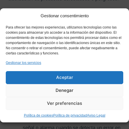
Gestionar consentimiento
TIPOS DE POKA YOKE: ¿CUÁL ES EL
MÁS ADECUADO PARA TU EMPRESA?
Para ofrecer las mejores experiencias, utilizamos tecnologías como las
cookies para almacenar y/o acceder a la información del dispositivo. El
consentimiento de estas tecnologías nos permitirá procesar datos como el
Existen diferentes tipos de
Poka Yoke
que se
comportamiento de navegación o las identificaciones únicas en este sitio.
pueden aplicar en función de las necesidades y
No consentir o retirar el consentimiento, puede afectar negativamente a
ciertas características y funciones.
características de cada empresa y proceso
productivo. Algunos de los más comunes son:
Gestionar los servicios
Aceptar
Control
: Estos dispositivos verifican que el
proceso se haya realizado de manera
Denegar
correcta antes de que el producto avance a
la siguiente etapa. Si se detecta un error, el
Ver preferencias
proceso se detiene y se corrige antes de
continuar.
Política de cookies
Política de privacidad
Aviso Legal
Advertencia
: Estos sistemas emiten una
señal o alarma cuando se detecta un error en