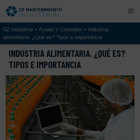
Saltar
M
al
contenido
SZ Industrial
>
Ayuda Y Consejos
>
Industria
alimentaria. ¿Qué es? Tipos e importancia
INDUSTRIA ALIMENTARIA. ¿QUÉ ES?
TIPOS E IMPORTANCIA