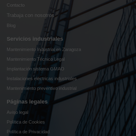
Contacto
Trabaja con nosotros
Blog
Servicios industriales
Mantenimiento Industrial en Zaragoza
Mantenimiento Técnico Legal
Implantación sistema GMAO
Instalaciones eléctricas industriales
Mantenimiento preventivo industrial
Páginas legales
Aviso legal
Política de Cookies
Política de Privacidad