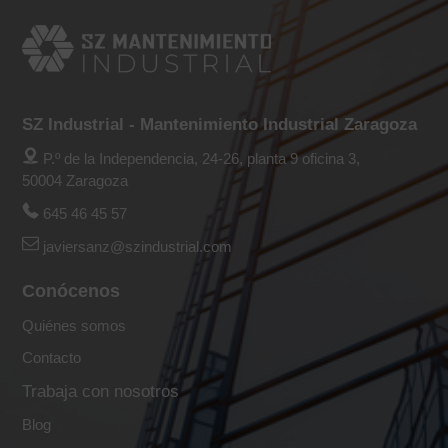
SZ Industrial - Mantenimiento Industrial Zaragoza
P.º de la Independencia, 24-26, planta 9 oficina 3,
50004 Zaragoza
645 46 45 57
javiersanz@szindustrial.com
Conócenos
Quiénes somos
Contacto
Trabaja con nosotros
Blog