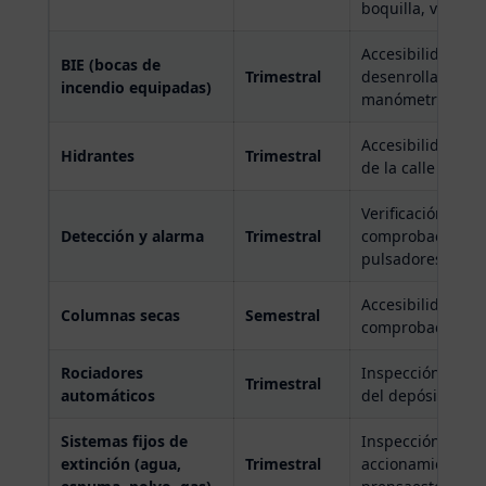
boquilla, válvul
Accesibilidad y 
BIE (bocas de
Trimestral
desenrollar mang
incendio equipadas)
manómetro · limp
Accesibilidad y 
Hidrantes
Trimestral
de la calle y tom
Verificación del e
Detección y alarma
Trimestral
comprobación de 
pulsadores manu
Accesibilidad de 
Columnas secas
Semestral
comprobación de 
Rociadores
Inspección visua
Trimestral
automáticos
del depósito
Sistemas fijos de
Inspección visua
extinción (agua,
Trimestral
accionamiento y e