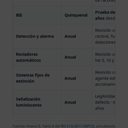
de racores
Prueba de presió
BIE
Quinquenal
años
desde puesta
Revisión confor
Detección y alarma
Anual
central, fuentes 
detectores:
10 a
Rociadores
Revisión confor
Anual
automáticos
los 3, 10 y 25 a
Revisión completa
Sistemas fijos de
Anual
agente extintor ·
extinción
accionamiento
Legibilidad e ilu
Señalización
Anual
defecto · medici
luminiscente
años
Fuente: Anexo II, Tabla II del
RD 513/2017 (RIPCI)
, actualizada