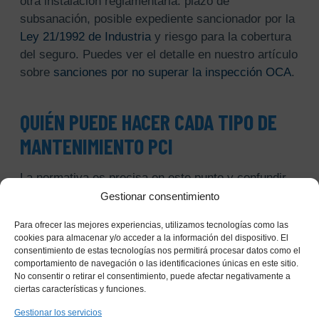
otra instalación reglamentaria: plazo de
subsanación, posible expediente sancionador por la
Ley 21/1992 de Industria
y riesgo para la cobertura
del seguro. Puedes ver el detalle en nuestro artículo
sobre
sanciones por no superar la inspección OCA
.
QUIÉN PUEDE HACER CADA TIPO DE
MANTENIMIENTO PCI
La normativa es precisa en este punto y confundir
los roles es uno de los errores más habituales:
Gestionar consentimiento
Para ofrecer las mejores experiencias, utilizamos tecnologías como las
cookies para almacenar y/o acceder a la información del dispositivo. El
consentimiento de estas tecnologías nos permitirá procesar datos como el
TABLA I (TRIMESTRAL/SEMESTRAL): PERSONAL
comportamiento de navegación o las identificaciones únicas en este sitio.
DEL TITULAR, EMPRESA MANTENEDORA O
No consentir o retirar el consentimiento, puede afectar negativamente a
FABRICANTE
ciertas características y funciones.
Tu propio personal de mantenimiento puede
Gestionar los servicios