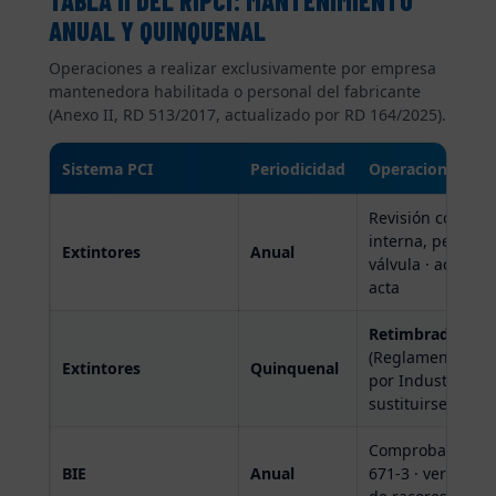
TABLA II DEL RIPCI: MANTENIMIENTO
ANUAL Y QUINQUENAL
Operaciones a realizar exclusivamente por empresa
mantenedora habilitada o personal del fabricante
(Anexo II, RD 513/2017, actualizado por RD 164/2025).
Sistema PCI
Periodicidad
Operaciones prin
Revisión completa
interna, peso de
Extintores
Anual
válvula · actual
acta
Retimbrado y pr
(Reglamento de Eq
Extintores
Quinquenal
por Industria · 
sustituirse
Comprobación de
BIE
Anual
671-3 · verifica