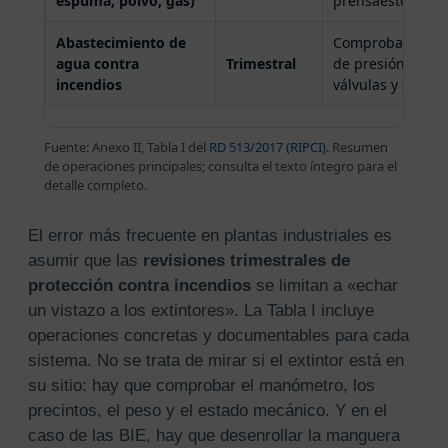
espuma, polvo, gas)
prensaestopas
Abastecimiento de
Comprobación de
agua contra
Trimestral
de presión · veri
incendios
válvulas y acceso
Fuente: Anexo II, Tabla I del
RD 513/2017 (RIPCI)
. Resumen
de operaciones principales; consulta el texto íntegro para el
detalle completo.
El error más frecuente en plantas industriales es
asumir que las
revisiones trimestrales de
protección contra incendios
se limitan a «echar
un vistazo a los extintores». La Tabla I incluye
operaciones concretas y documentables para cada
sistema. No se trata de mirar si el extintor está en
su sitio: hay que comprobar el manómetro, los
precintos, el peso y el estado mecánico. Y en el
caso de las BIE, hay que desenrollar la manguera