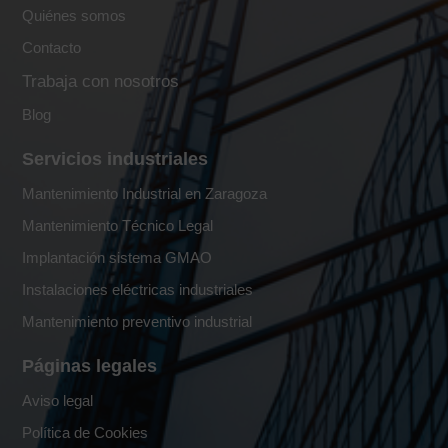
Quiénes somos
Contacto
Trabaja con nosotros
Blog
Servicios industriales
Mantenimiento Industrial en Zaragoza
Mantenimiento Técnico Legal
Implantación sistema GMAO
Instalaciones eléctricas industriales
Mantenimiento preventivo industrial
Páginas legales
Aviso legal
Política de Cookies