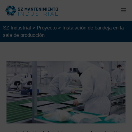
Saltar
M
al
contenido
SZ Industrial
>
Proyecto
>
Instalación de bandeja en la
sala de producción