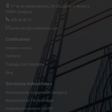
P.º de la Independencia, 24-26, planta 9 oficina 3,
50004 Zaragoza
645 46 45 57
javiersanz@szindustrial.com
Conócenos
Quiénes somos
Contacto
Trabaja con nosotros
Blog
Servicios industriales
Mantenimiento Industrial en Zaragoza
Mantenimiento Técnico Legal
Implantación sistema GMAO