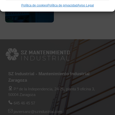
Política de cookies
Política de privacidad
Aviso Legal
SZ Industrial - Mantenimiento Industrial
Zaragoza
P.º de la Independencia, 24-26, planta 9 oficina 3,
50004 Zaragoza
645 46 45 57
javiersanz@szindustrial.com