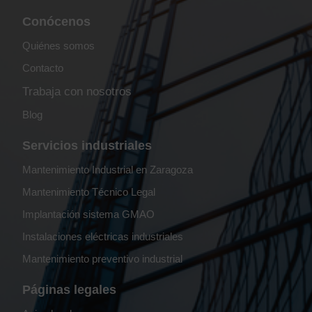
Conócenos
Quiénes somos
Contacto
Trabaja con nosotros
Blog
Servicios industriales
Mantenimiento Industrial en Zaragoza
Mantenimiento Técnico Legal
Implantación sistema GMAO
Instalaciones eléctricas industriales
Mantenimiento preventivo industrial
Páginas legales